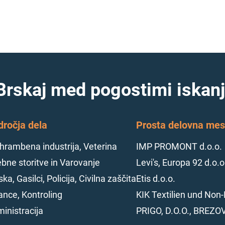
Brskaj med pogostimi iskanj
dročja dela
Prosta delovna mest
hrambena industrija, Veterina
IMP PROMONT d.o.o.
bne storitve in Varovanje
Levi's, Europa 92 d.o.o
ska, Gasilci, Policija, Civilna zaščita
Etis d.o.o.
ance, Kontroling
KIK Textilien und Non-
inistracija
PRIGO, D.O.O., BREZO