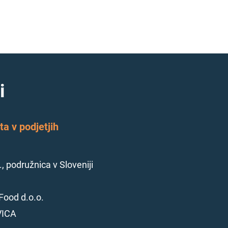
i
a v podjetjih
., podružnica v Sloveniji
Food d.o.o.
VICA