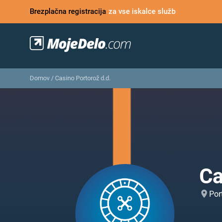
Brezplačna registracija
za vse iskalce služb
Domov
/
Casino Portorož d.d.
Ca
Por