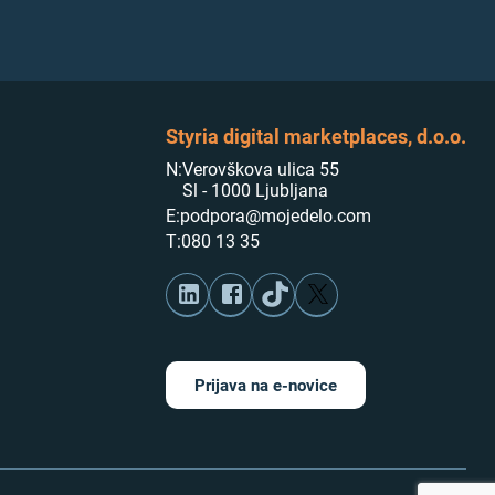
Styria digital marketplaces, d.o.o.
N:
Verovškova ulica 55
Sl - 1000 Ljubljana
E:
podpora@mojedelo.com
T:
080 13 35
Prijava na e-novice