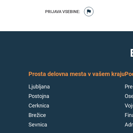
PRIJAVA VSEBINE
:
Prosta delovna mesta v vašem kraju
Po
Ljubljana
Pre
Postojna
Ose
Cerknica
Voj
Brežice
Fin
Sevnica
Adm