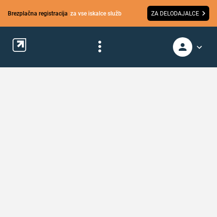
Brezplačna registracija
za vse iskalce služb
ZA DELODAJALCE