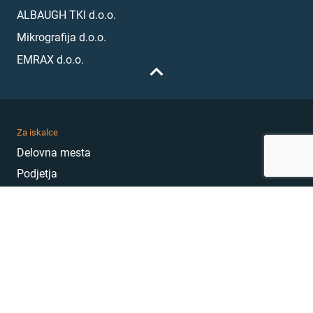
ALBAUGH TKI d.o.o.
Mikrografija d.o.o.
EMRAX d.o.o.
Za iskalce
Delovna mesta
Podjetja
Karierni nasveti
Akademija
Karierni sejem
MojePrvoDelo
Hekatoni
Pogosta vprašanja