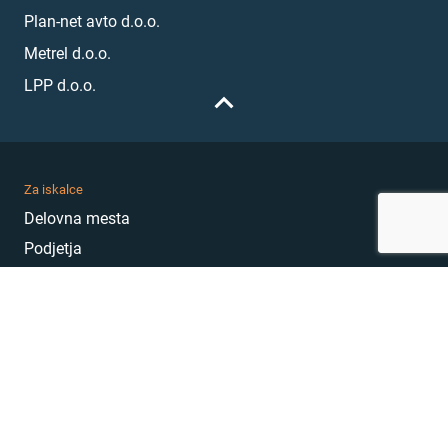
Plan-net avto d.o.o.
Metrel d.o.o.
LPP d.o.o.
Za iskalce
Delovna mesta
Podjetja
Karierni nasveti
Akademija
Karierni sejem
MojePrvoDelo
Hekatoni
Pogosta vprašanja