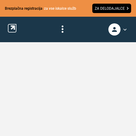
Brezplačna registracija
za vse iskalce služb
ZA DELODAJALCE