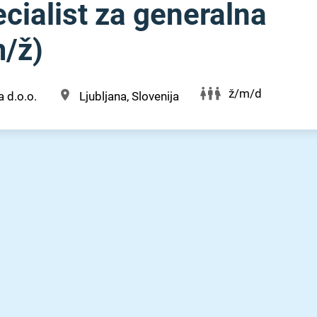
ecialist za generalna
/⁠ž)
ž/m/d
a d.o.o.
Ljubljana, Slovenija