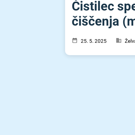
Čistilec sp
čiščenja (m⁠
25. 5. 2025
Želv