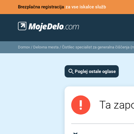
Brezplačna registracija
za vse iskalce služb
Domov
/
Delovna mesta
/
Čistilec specialist za generalna čiščenja (
Poglej ostale oglase
Ta zapo