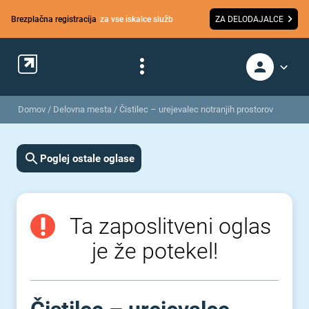
Brezplačna registracija
za vse iskalce služb
ZA DELODAJALCE
Domov
/
Delovna mesta
/
Čistilec – urejevalec notranjih prostorov
Poglej ostale oglase
Ta zaposlitveni oglas
je že potekel!