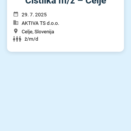
Čistilka m⁠/⁠ž – Celje
29. 7. 2025
AKTIVA TS d.o.o.
Celje, Slovenija
ž/m/d