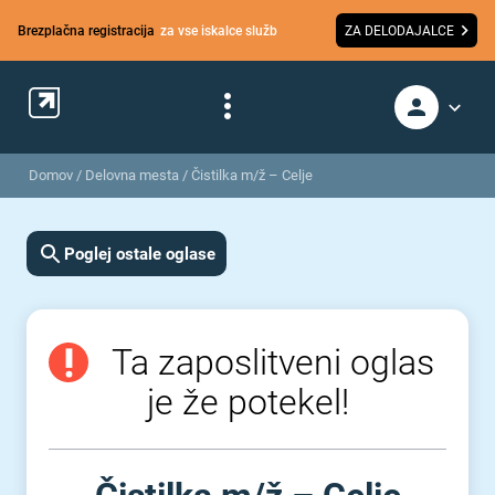
Brezplačna registracija
za vse iskalce služb
ZA DELODAJALCE
Domov
/
Delovna mesta
/
Čistilka m/ž – Celje
Poglej ostale oglase
Ta zaposlitveni oglas
je že potekel!