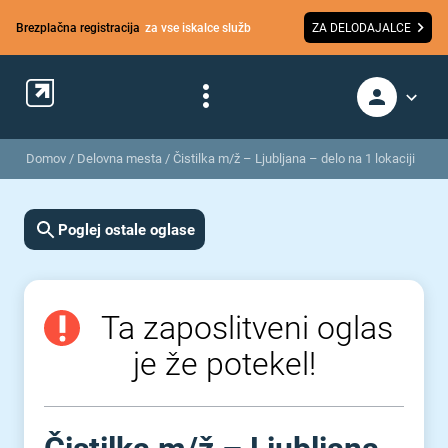
Brezplačna registracija
za vse iskalce služb
ZA DELODAJALCE
Domov
/
Delovna mesta
/
Čistilka m/ž – Ljubljana – delo na 1 lokaciji
Poglej ostale oglase
Ta zaposlitveni oglas
je že potekel!