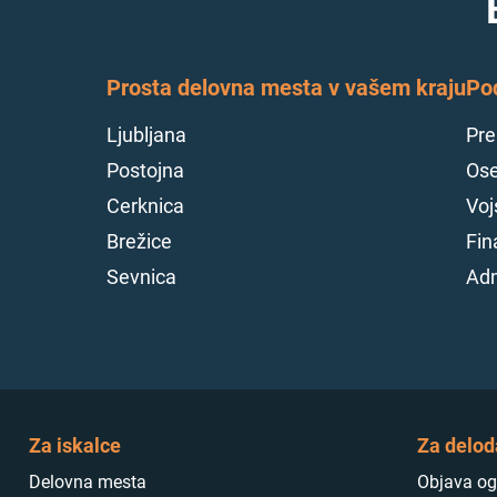
Prosta delovna mesta v vašem kraju
Po
Ljubljana
Pre
Postojna
Ose
Cerknica
Voj
Brežice
Fin
Sevnica
Adm
Za iskalce
Za delod
Delovna mesta
Objava og