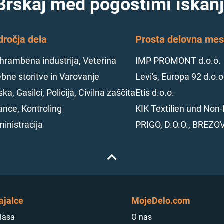
Brskaj med pogostimi iskanj
dročja dela
Prosta delovna mest
hrambena industrija, Veterina
IMP PROMONT d.o.o.
bne storitve in Varovanje
Levi's, Europa 92 d.o.o
ska, Gasilci, Policija, Civilna zaščita
Etis d.o.o.
ance, Kontroling
KIK Textilien und Non-
inistracija
PRIGO, D.O.O., BREZO
ajalce
MojeDelo.com
lasa
O nas