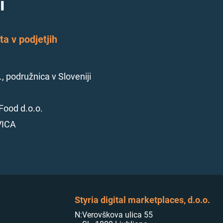
i
a v podjetjih
., podružnica v Sloveniji
Food d.o.o.
VICA
Styria digital marketplaces, d.o.o.
N:
Verovškova ulica 55