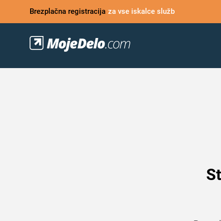
Brezplačna registracija
za vse iskalce služb
St