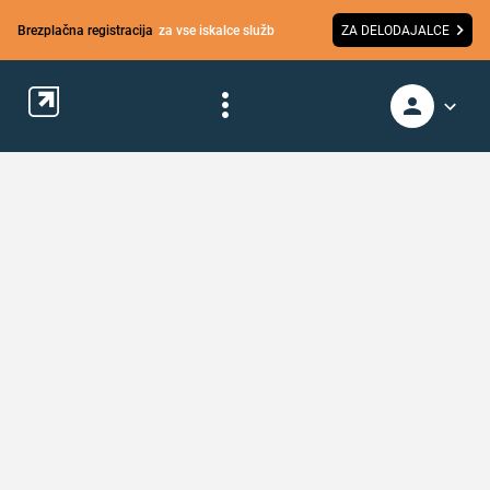
Brezplačna registracija
za vse iskalce služb
ZA DELODAJALCE