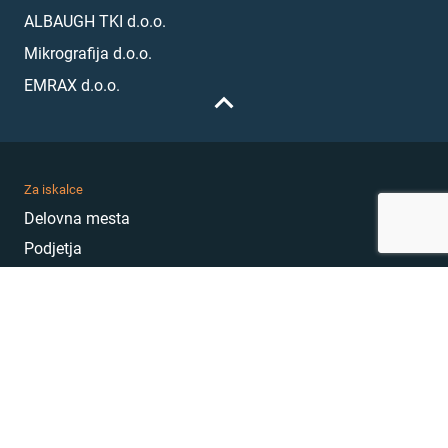
ALBAUGH TKI d.o.o.
Mikrografija d.o.o.
EMRAX d.o.o.
Za iskalce
Delovna mesta
Podjetja
Karierni nasveti
Akademija
Karierni sejem
MojePrvoDelo
Hekatoni
Pogosta vprašanja