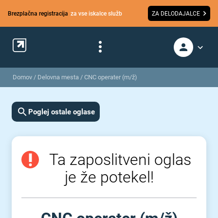
Brezplačna registracija
za vse iskalce služb
ZA DELODAJALCE
Domov
/
Delovna mesta
/
CNC operater (m/ž)
Poglej ostale oglase
Ta zaposlitveni oglas
je že potekel!