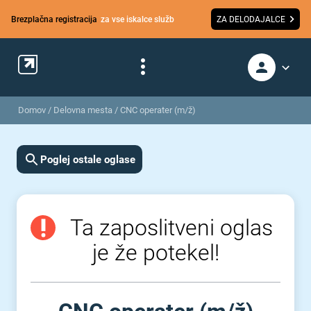
Brezplačna registracija
za vse iskalce služb
ZA DELODAJALCE
Domov
/
Delovna mesta
/
CNC operater (m/ž)
Poglej ostale oglase
Ta zaposlitveni oglas
je že potekel!