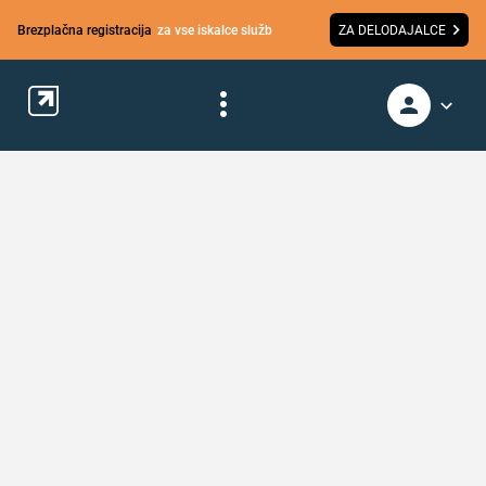
Brezplačna registracija
za vse iskalce služb
ZA DELODAJALCE