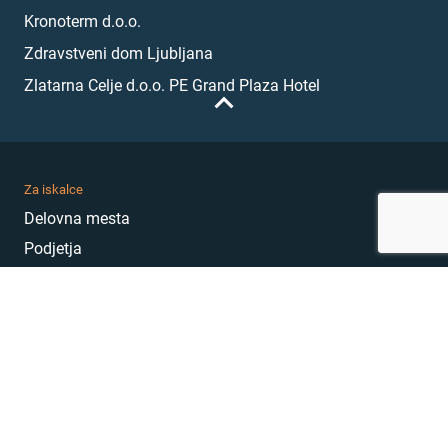
Kronoterm d.o.o.
Zdravstveni dom Ljubljana
Zlatarna Celje d.o.o. PE Grand Plaza Hotel
Za iskalce
Delovna mesta
Podjetja
Karierni nasveti
Akademija
Karierni sejem
MojePrvoDelo
Hekatoni
Pogosta vprašanja