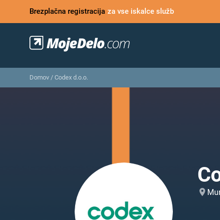
Brezplačna registracija
za vse iskalce služb
Domov
/
Codex d.o.o.
Co
Mur