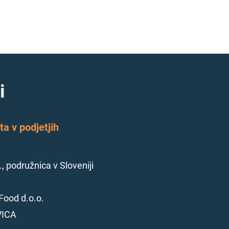
i
a v podjetjih
., podružnica v Sloveniji
Food d.o.o.
VICA