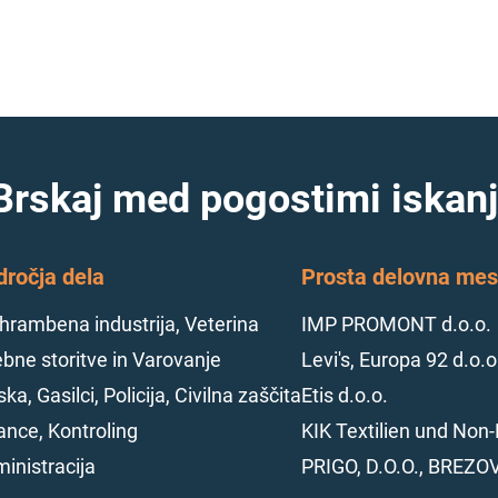
Brskaj med pogostimi iskanj
dročja dela
Prosta delovna mest
hrambena industrija, Veterina
IMP PROMONT d.o.o.
bne storitve in Varovanje
Levi's, Europa 92 d.o.o
ska, Gasilci, Policija, Civilna zaščita
Etis d.o.o.
ance, Kontroling
KIK Textilien und Non-
inistracija
PRIGO, D.O.O., BREZO