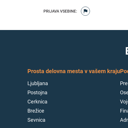
PRIJAVA VSEBINE
:
Prosta delovna mesta v vašem kraju
Po
Ljubljana
Pre
Postojna
Ose
Cerknica
Voj
Brežice
Fin
Sevnica
Adm