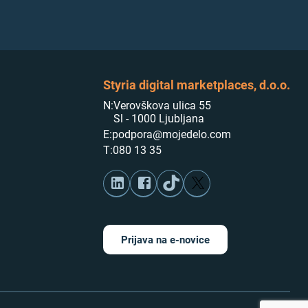
Styria digital marketplaces, d.o.o.
N:
Verovškova ulica 55
Sl - 1000 Ljubljana
E:
podpora@mojedelo.com
T:
080 13 35
Prijava na e-novice