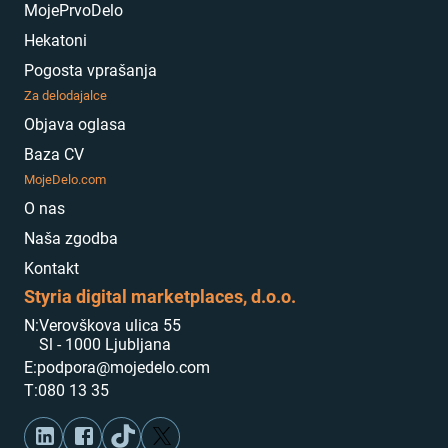
MojePrvoDelo
Hekatoni
Pogosta vprašanja
Za delodajalce
Objava oglasa
Baza CV
MojeDelo.com
O nas
Naša zgodba
Kontakt
Styria digital marketplaces, d.o.o.
N:
Verovškova ulica 55
Sl - 1000 Ljubljana
E:
podpora@mojedelo.com
T:
080 13 35