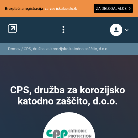
Brezplačna registracija
za vse iskalce služb
ZA DELODAJALCE
Domov
/
CPS, družba za korozijsko katodno zaščito, d.o.o.
CPS, družba za korozijsko
katodno zaščito, d.o.o.