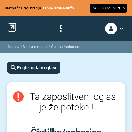
Brezplačna registracija
za vse iskalce služb
ZA DELODAJALCE
Domov
/
Delovna mesta
/
Čistilka/sobarica
Poglej ostale oglase
Ta zaposlitveni oglas
je že potekel!