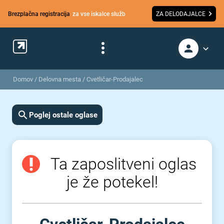
Brezplačna registracija
za vse iskalce služb
ZA DELODAJALCE
Domov
/
Delovna mesta
/
Cvetličar-Prodajalec
Poglej ostale oglase
Ta zaposlitveni oglas
je že potekel!