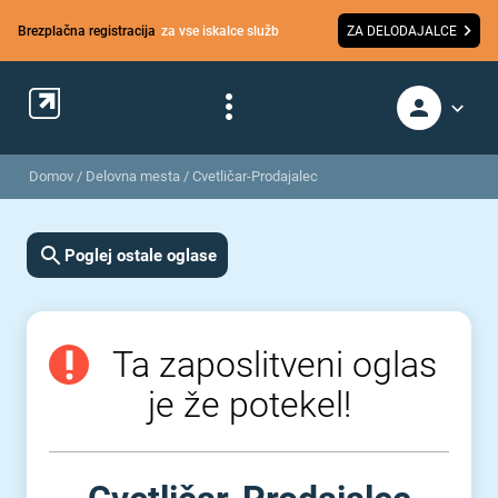
Brezplačna registracija
za vse iskalce služb
ZA DELODAJALCE
Domov
/
Delovna mesta
/
Cvetličar-Prodajalec
Poglej ostale oglase
Ta zaposlitveni oglas
je že potekel!