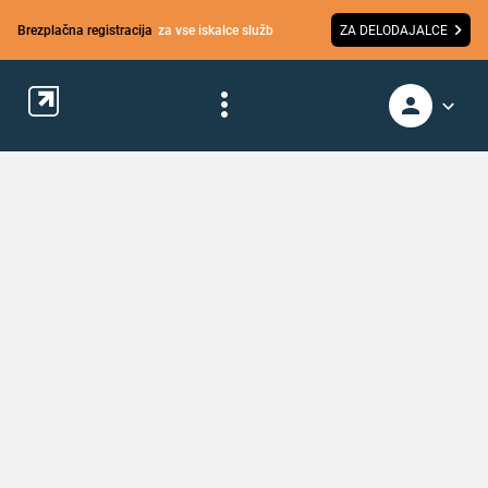
Brezplačna registracija
za vse iskalce služb
ZA DELODAJALCE