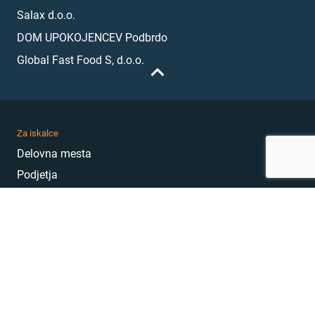
Salax d.o.o.
DOM UPOKOJENCEV Podbrdo
Global Fast Food S, d.o.o.
Za iskalce
Delovna mesta
Podjetja
Karierni nasveti
Akademija
Karierni sejem
MojePrvoDelo
Hekatoni
Pogosta vprašanja