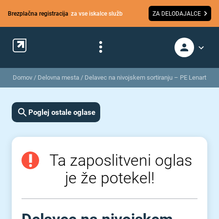
Brezplačna registracija
za vse iskalce služb
ZA DELODAJALCE
Domov
/
Delovna mesta
/
Delavec na nivojskem sortiranju – PE Lenart
Poglej ostale oglase
Ta zaposlitveni oglas
je že potekel!