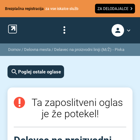
Brezplačna registracija
za vse iskalce služb
ZA DELODAJALCE
Domov
/
Delovna mesta
/
Delavec na proizvodni liniji (M/Ž) - Pivka
Poglej ostale oglase
Ta zaposlitveni oglas
je že potekel!