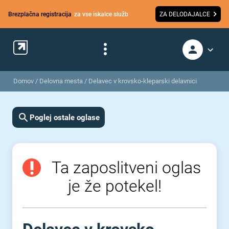
Brezplačna registracija
za vse iskalce služb
ZA DELODAJALCE
Domov
/
Delovna mesta
/
Delavec v krovsko-kleparski delavnici
Poglej ostale oglase
Ta zaposlitveni oglas
je že potekel!