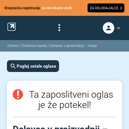
Brezplačna registracija
za vse iskalce služb
ZA DELODAJALCE
Domov
/
Delovna mesta
/
Delavec v proizvodnji – mizar
Poglej ostale oglase
Ta zaposlitveni oglas
je že potekel!