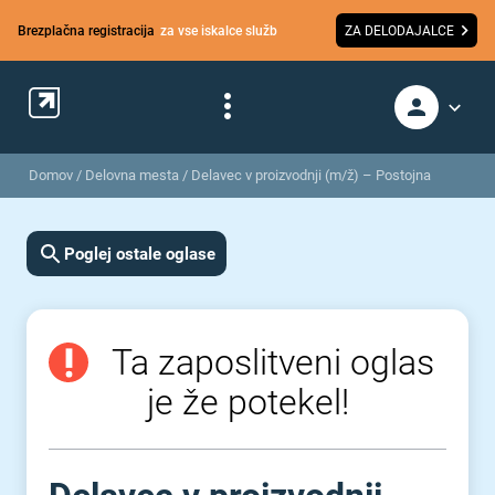
Brezplačna registracija
za vse iskalce služb
ZA DELODAJALCE
Domov
/
Delovna mesta
/
Delavec v proizvodnji (m/ž) – Postojna
Poglej ostale oglase
Ta zaposlitveni oglas
je že potekel!