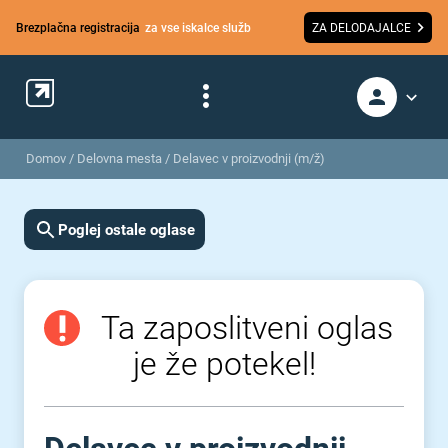
Brezplačna registracija
za vse iskalce služb
ZA DELODAJALCE
Domov
/
Delovna mesta
/
Delavec v proizvodnji (m/ž)
Poglej ostale oglase
Ta zaposlitveni oglas
je že potekel!