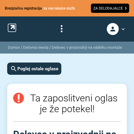
Brezplačna registracija
za vse iskalce služb
ZA DELODAJALCE
Domov
/
Delovna mesta
/
Delavec v proizvodnji na oddelku montaže
Poglej ostale oglase
Ta zaposlitveni oglas
je že potekel!