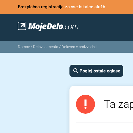
Brezplačna registracija
za vse iskalce služb
Domov
/
Delovna mesta
/
Delavec v proizvodnji
Poglej ostale oglase
Ta zap