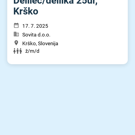
Delilec⁠/⁠delilka 25ur,
Krško
17. 7. 2025
Sovita d.o.o.
Krško, Slovenija
ž/m/d