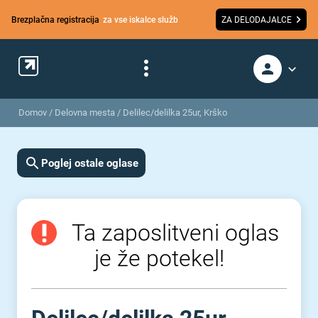
Brezplačna registracija
za vse iskalce služb
ZA DELODAJALCE
Domov
/
Delovna mesta
/
Delilec/delilka 25ur, Krško
Poglej ostale oglase
Ta zaposlitveni oglas
je že potekel!