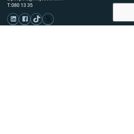
T:
080 13 35
Prijava na e-novice
©
2026
,
MojeDelo.com
Splošni pogoji uporabe
Pogoji uporabe MojeDelo.com
Obvestilo o zasebnosti
Piškotki
Nastavitev piškotkov
Akt o digitalnih storitvah