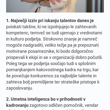
1. Največji izziv pri iskanju talentov danes je
poiskati takšne,
ki ne izpolnjujejo le zahtevanih
kompetenc, temveč se tudi ujemajo z vrednotami
in kulturo podjetja. Strokovno znanje je namreč
mogoče nadgraditi, veliko težje pa je prepoznati
motivirane posameznike, ki bodo dolgoročno
prispevali k ekipi in se v organizaciji dobro počutili.
Poleg tega se podjetja soočajo tudi s splošnim
pomanjkanjem kakovostnega kadra na trgu, kar
še povečuje konkurenco za najboljše talente in
zahteva bolj premišljene ter strateške pristope k
zaposlovanju.
2. Umetna inteligenca bo v prihodnosti v
kadrovanju
zagotovo odličen pomočnik, vendar