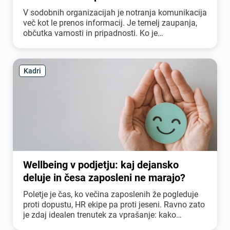
V sodobnih organizacijah je notranja komunikacija
več kot le prenos informacij. Je temelj zaupanja,
občutka varnosti in pripadnosti. Ko je
komunikacija jasna, pravočasna in spoštljiva,
zaposleni razumejo odločitve vodstva, lažje
sprejemajo spremembe in se počutijo vključene v
Kadri
dogajanje. Ko pa komunikacija šepa, se hitro
pojavijo negotovost, govorice in občutek
odtujenosti.
Wellbeing v podjetju: kaj dejansko
deluje in česa zaposleni ne marajo?
Poletje je čas, ko večina zaposlenih že pogleduje
proti dopustu, HR ekipe pa proti jeseni. Ravno zato
je zdaj idealen trenutek za vprašanje: kako
poskrbeti, da bodo zaposleni po dopustu prišli