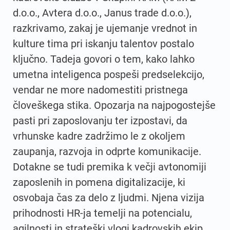
d.o.o., Avtera d.o.o., Janus trade d.o.o.),
razkrivamo, zakaj je ujemanje vrednot in
kulture tima pri iskanju talentov postalo
ključno. Tadeja govori o tem, kako lahko
umetna inteligenca pospeši predselekcijo,
vendar ne more nadomestiti pristnega
človeškega stika. Opozarja na najpogostejše
pasti pri zaposlovanju ter izpostavi, da
vrhunske kadre zadržimo le z okoljem
zaupanja, razvoja in odprte komunikacije.
Dotakne se tudi premika k večji avtonomiji
zaposlenih in pomena digitalizacije, ki
osvobaja čas za delo z ljudmi. Njena vizija
prihodnosti HR‑ja temelji na potencialu,
agilnosti in strateški vlogi kadrovskih ekip.