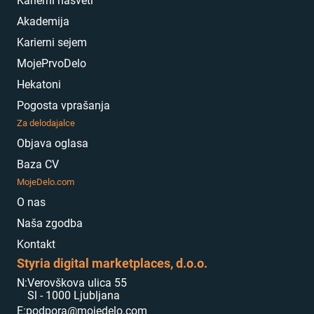
Karierni nasveti
Akademija
Karierni sejem
MojePrvoDelo
Hekatoni
Pogosta vprašanja
Za delodajalce
Objava oglasa
Baza CV
MojeDelo.com
O nas
Naša zgodba
Kontakt
Styria digital marketplaces, d.o.o.
N:
Verovškova ulica 55
Sl - 1000 Ljubljana
E:
podpora@mojedelo.com