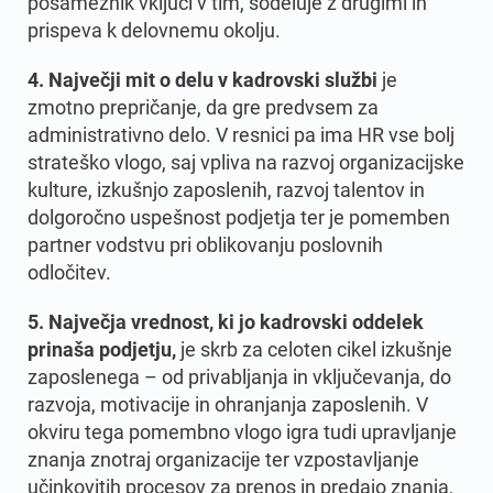
posameznik vključi v tim, sodeluje z drugimi in
prispeva k delovnemu okolju.
4. Največji mit o delu v kadrovski službi
je
zmotno prepričanje, da gre predvsem za
administrativno delo. V resnici pa ima HR vse bolj
strateško vlogo, saj vpliva na razvoj organizacijske
kulture, izkušnjo zaposlenih, razvoj talentov in
dolgoročno uspešnost podjetja ter je pomemben
partner vodstvu pri oblikovanju poslovnih
odločitev.
5. Največja vrednost, ki jo kadrovski oddelek
prinaša podjetju,
je skrb za celoten cikel izkušnje
zaposlenega – od privabljanja in vključevanja, do
razvoja, motivacije in ohranjanja zaposlenih. V
okviru tega pomembno vlogo igra tudi upravljanje
znanja znotraj organizacije ter vzpostavljanje
učinkovitih procesov za prenos in predajo znanja,