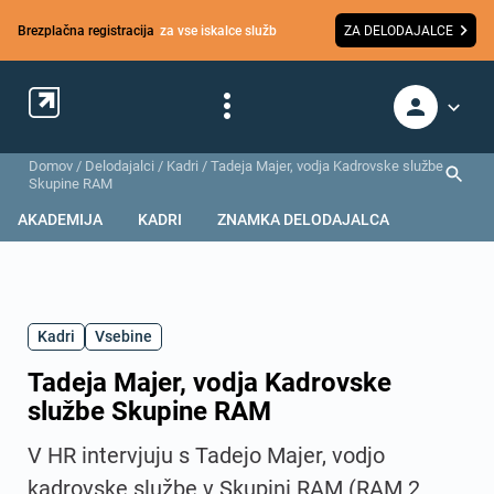
Brezplačna registracija
za vse iskalce služb
ZA DELODAJALCE
Domov
/
Delodajalci
/
Kadri
/
Tadeja Majer, vodja Kadrovske službe
Skupine RAM
AKADEMIJA
KADRI
ZNAMKA DELODAJALCA
Kadri
Vsebine
Tadeja Majer, vodja Kadrovske
službe Skupine RAM
V HR intervjuju s Tadejo Majer, vodjo
kadrovske službe v Skupini RAM (RAM 2