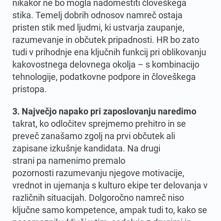
nikakor ne bo mogla nadomestiti človeškega
stika. Temelj dobrih odnosov namreč ostaja
pristen stik med ljudmi, ki ustvarja zaupanje,
razumevanje in občutek pripadnosti. HR bo zato
tudi v prihodnje ena ključnih funkcij pri oblikovanju
kakovostnega delovnega okolja – s kombinacijo
tehnologije, podatkovne podpore in človeškega
pristopa.
3. Največjo napako pri zaposlovanju naredimo
takrat, ko odločitev sprejmemo prehitro in se
preveč zanašamo zgolj na prvi občutek ali
zapisane izkušnje kandidata. Na drugi
strani pa namenimo premalo
pozornosti razumevanju njegove motivacije,
vrednot in ujemanja s kulturo ekipe ter delovanja v
različnih situacijah. Dolgoročno namreč niso
ključne samo kompetence, ampak tudi to, kako se