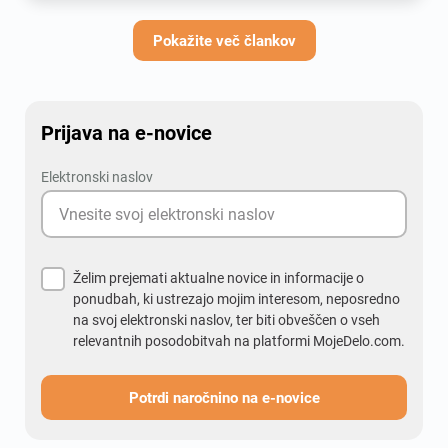
nazaj z več energije in ne z občutkom, da
potrebujejo še en teden počitka? V zadnjih letih
Pokažite več člankov
smo priča pravemu razcvetu wellbeing programov.
Od sadja v pisarni in joga uric do aplikacij za
meditacijo in predavanj o sreči. A če bi zaposlene
vprašali, kaj jim resnično izboljša delovni dan, bi
Prijava na e-novice
bili odgovori pogosto precej bolj preprosti.
Elektronski naslov
Želim prejemati aktualne novice in informacije o
ponudbah, ki ustrezajo mojim interesom, neposredno
na svoj elektronski naslov, ter biti obveščen o vseh
relevantnih posodobitvah na platformi MojeDelo.com.
Potrdi naročnino na e-novice