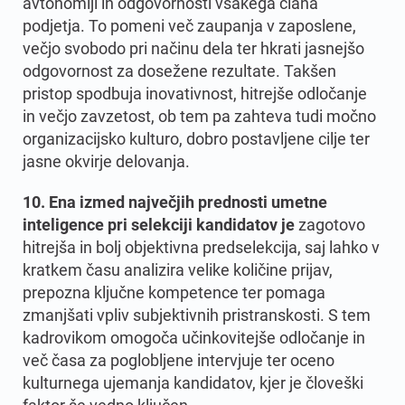
avtonomiji in odgovornosti vsakega člana
podjetja. To pomeni več zaupanja v zaposlene,
večjo svobodo pri načinu dela ter hkrati jasnejšo
odgovornost za dosežene rezultate. Takšen
pristop spodbuja inovativnost, hitrejše odločanje
in večjo zavzetost, ob tem pa zahteva tudi močno
organizacijsko kulturo, dobro postavljene cilje ter
jasne okvirje delovanja.
10. Ena izmed največjih prednosti umetne
inteligence pri selekciji kandidatov je
zagotovo
hitrejša in bolj objektivna predselekcija, saj lahko v
kratkem času analizira velike količine prijav,
prepozna ključne kompetence ter pomaga
zmanjšati vpliv subjektivnih pristranskosti. S tem
kadrovikom omogoča učinkovitejše odločanje in
več časa za poglobljene intervjuje ter oceno
kulturnega ujemanja kandidatov, kjer je človeški
faktor še vedno ključen.