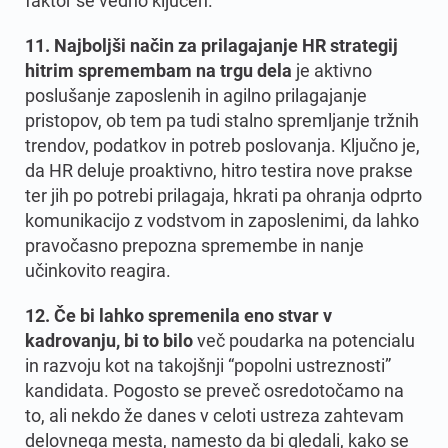
11. Najboljši način za prilagajanje HR strategij
hitrim spremembam na trgu dela
je aktivno
poslušanje zaposlenih in agilno prilagajanje
pristopov, ob tem pa tudi stalno spremljanje tržnih
trendov, podatkov in potreb poslovanja. Ključno je,
da HR deluje proaktivno, hitro testira nove prakse
ter jih po potrebi prilagaja, hkrati pa ohranja odprto
komunikacijo z vodstvom in zaposlenimi, da lahko
pravočasno prepozna spremembe in nanje
učinkovito reagira.
12. Če bi lahko spremenila eno stvar v
kadrovanju, bi to bilo
več poudarka na potencialu
in razvoju kot na takojšnji “popolni ustreznosti”
kandidata. Pogosto se preveč osredotočamo na
to, ali nekdo že danes v celoti ustreza zahtevam
delovnega mesta, namesto da bi gledali, kako se