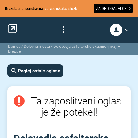
Brezplačna registracija
za vse iskalce služb
ZA DELODAJALCE
Domov
/
Delovna mesta
/
Delovodja asfalterske skupine (m/ž) –
Brežice
Poglej ostale oglase
Ta zaposlitveni oglas
je že potekel!