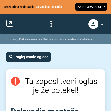
Brezplačna registracija
za vse iskalce služb
ZA DELODAJALCE
Domov
/
Delovna mesta
/
Delovodja montaže elektroinštalacij
Poglej ostale oglase
Ta zaposlitveni oglas
je že potekel!