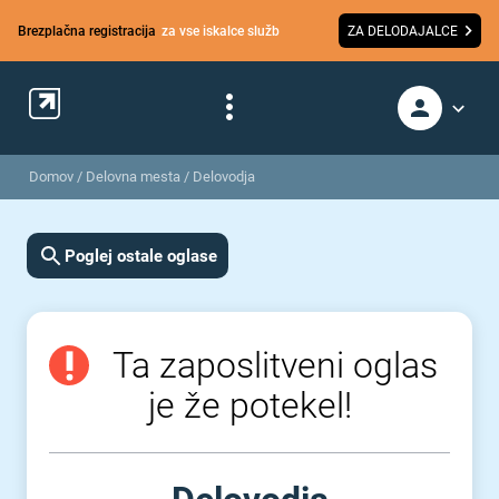
Brezplačna registracija
za vse iskalce služb
ZA DELODAJALCE
Domov
/
Delovna mesta
/
Delovodja
Poglej ostale oglase
Ta zaposlitveni oglas
je že potekel!