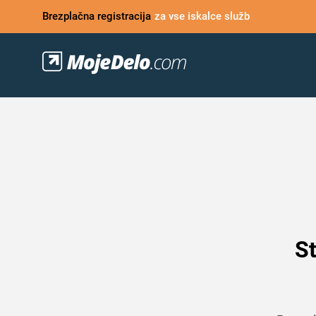
Brezplačna registracija
za vse iskalce služb
St