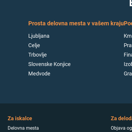
Prosta delovna mesta v vašem kraju
Po
Ljubljana
Kme
Celje
Pra
Trbovlje
Fin
Slovenske Konjice
Izo
Medvode
Gra
Za iskalce
Za delod
Delovna mesta
Objava og