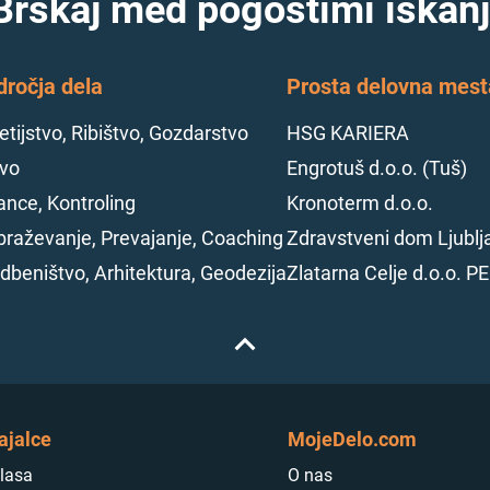
Brskaj med pogostimi iskanj
dročja dela
Prosta delovna mesta
tijstvo, Ribištvo, Gozdarstvo
HSG KARIERA
vo
Engrotuš d.o.o. (Tuš)
ance, Kontroling
Kronoterm d.o.o.
braževanje, Prevajanje, Coaching
Zdravstveni dom Ljublj
dbeništvo, Arhitektura, Geodezija
Zlatarna Celje d.o.o. P
ajalce
MojeDelo.com
lasa
O nas