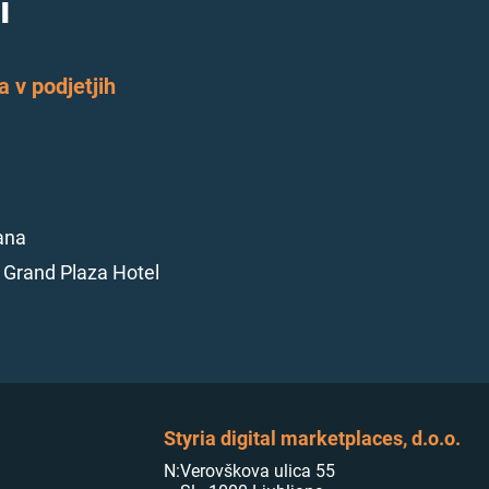
i
 v podjetjih
ana
E Grand Plaza Hotel
Styria digital marketplaces, d.o.o.
N:
Verovškova ulica 55