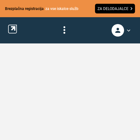
Brezplačna registracija
za vse iskalce služb
ZA DELODAJALCE