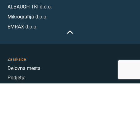
ALBAUGH TKI d.o.o.
Mikrografija d.o.o.
EMRAX d.o.o.
Za iskalce
Delovna mesta
Podjetja
Karierni nasveti
Akademija
Karierni sejem
MojePrvoDelo
Hekatoni
Pogosta vprašanja