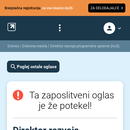
Brezplačna registracija
za vse iskalce služb
ZA DELODAJALCE
Domov
/
Delovna mesta
/
Direktor razvoja programske opreme (m/ž)
Poglej ostale oglase
Ta zaposlitveni oglas
je že potekel!