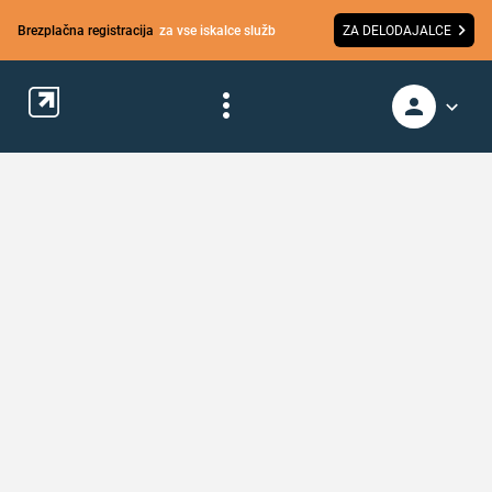
Brezplačna registracija
za vse iskalce služb
ZA DELODAJALCE