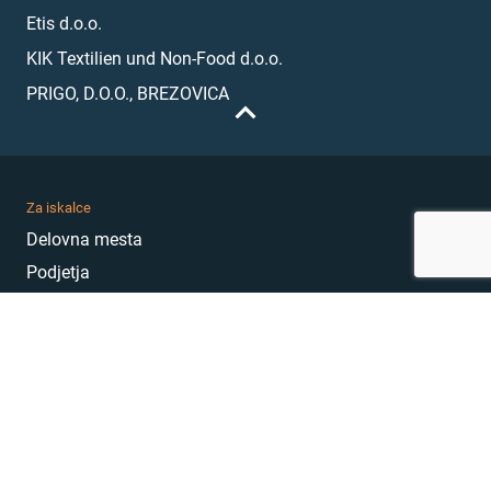
Etis d.o.o.
KIK Textilien und Non-Food d.o.o.
PRIGO, D.O.O., BREZOVICA
Za iskalce
Delovna mesta
Podjetja
Karierni nasveti
Akademija
Karierni sejem
MojePrvoDelo
Hekatoni
Pogosta vprašanja