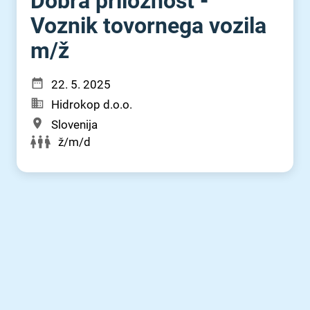
Dobra priložnost -
Voznik tovornega vozila
m⁠/⁠ž
22. 5. 2025
Hidrokop d.o.o.
Slovenija
ž/m/d