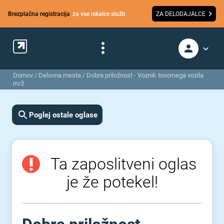
Brezplačna registracija
za vse iskalce služb
ZA DELODAJALCE
Domov
/
Delovna mesta
/
Dobra priložnost - Voznik tovornega vozila
m/ž
Poglej ostale oglase
Ta zaposlitveni oglas
je že potekel!