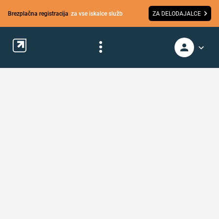
Brezplačna registracija
za vse iskalce služb
ZA DELODAJALCE