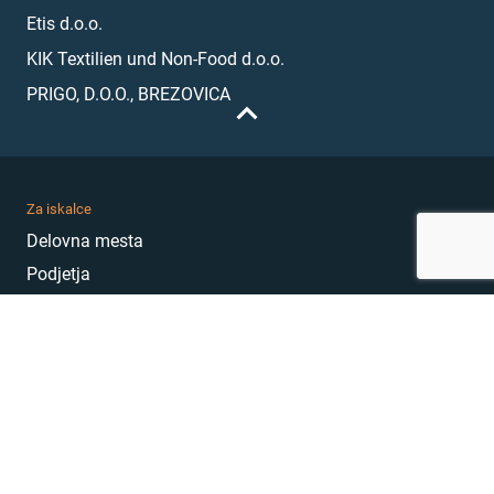
Etis d.o.o.
KIK Textilien und Non-Food d.o.o.
PRIGO, D.O.O., BREZOVICA
Za iskalce
Delovna mesta
Podjetja
Karierni nasveti
Akademija
Karierni sejem
MojePrvoDelo
Hekatoni
Pogosta vprašanja