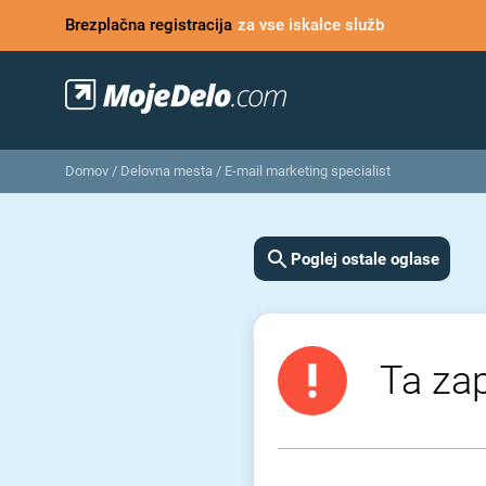
Brezplačna registracija
za vse iskalce služb
Domov
/
Delovna mesta
/
E-mail marketing specialist
Poglej ostale oglase
Ta zap