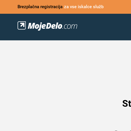
Brezplačna registracija
za vse iskalce služb
St