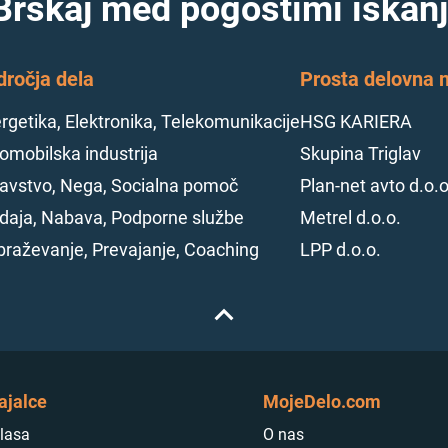
Brskaj med pogostimi iskanj
dročja dela
Prosta delovna m
rgetika, Elektronika, Telekomunikacije
HSG KARIERA
omobilska industrija
Skupina Triglav
avstvo, Nega, Socialna pomoč
Plan-net avto d.o.o
daja, Nabava, Podporne službe
Metrel d.o.o.
braževanje, Prevajanje, Coaching
LPP d.o.o.
ajalce
MojeDelo.com
lasa
O nas