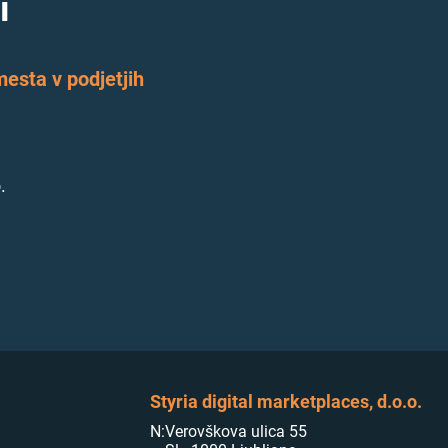
i
esta v podjetjih
.
Styria digital marketplaces, d.o.o.
N:
Verovškova ulica 55