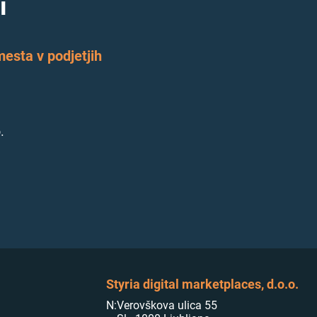
i
esta v podjetjih
.
Styria digital marketplaces, d.o.o.
N:
Verovškova ulica 55