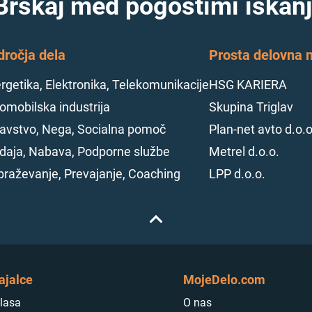
Brskaj med pogostimi iskanj
dročja dela
Prosta delovna m
rgetika, Elektronika, Telekomunikacije
HSG KARIERA
omobilska industrija
Skupina Triglav
avstvo, Nega, Socialna pomoč
Plan-net avto d.o.o
daja, Nabava, Podporne službe
Metrel d.o.o.
braževanje, Prevajanje, Coaching
LPP d.o.o.
ajalce
MojeDelo.com
lasa
O nas