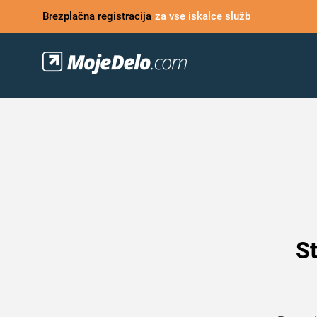
Brezplačna registracija
za vse iskalce služb
St