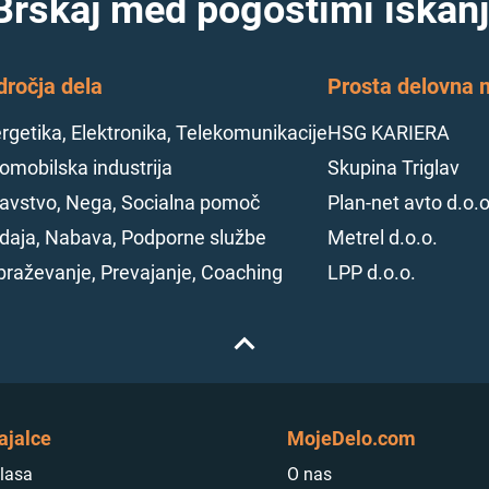
Brskaj med pogostimi iskanj
dročja dela
Prosta delovna m
rgetika, Elektronika, Telekomunikacije
HSG KARIERA
omobilska industrija
Skupina Triglav
avstvo, Nega, Socialna pomoč
Plan-net avto d.o.o
daja, Nabava, Podporne službe
Metrel d.o.o.
braževanje, Prevajanje, Coaching
LPP d.o.o.
ajalce
MojeDelo.com
lasa
O nas