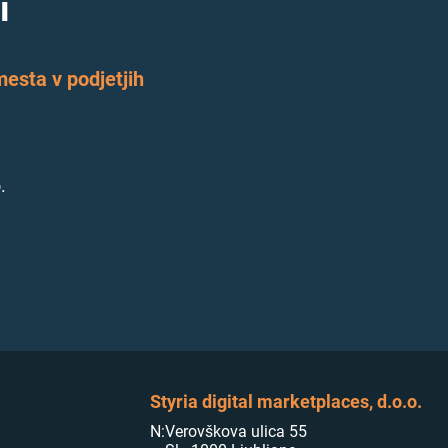
i
esta v podjetjih
.
Styria digital marketplaces, d.o.o.
N:
Verovškova ulica 55