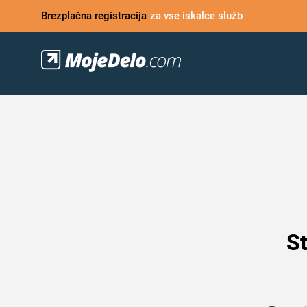
Brezplačna registracija
za vse iskalce služb
St