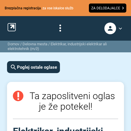
Brezplačna registracija
za vse iskalce služb
ZA DELODAJALCE
Domov
/
Delovna mesta
/
Elektrikar, industrijski elektrikar ali
elektrotehnik (m/ž)
Poglej ostale oglase
Ta zaposlitveni oglas
je že potekel!