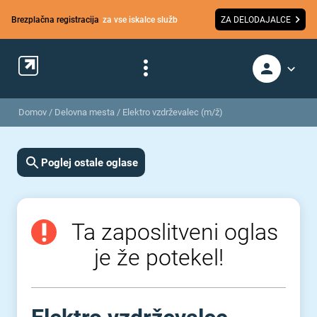
Brezplačna registracija
za vse iskalce služb
ZA DELODAJALCE
Domov
/
Delovna mesta
/
Elektro vzdrževalec (m/ž)
Poglej ostale oglase
Ta zaposlitveni oglas
je že potekel!