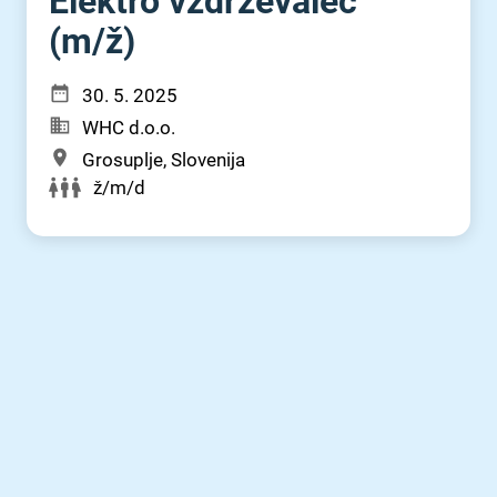
Elektro vzdrževalec
(m⁠/⁠ž)
30. 5. 2025
WHC d.o.o.
Grosuplje, Slovenija
ž/m/d