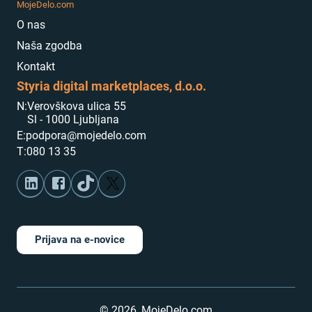
MojeDelo.com
O nas
Naša zgodba
Kontakt
Styria digital marketplaces, d.o.o.
N:
Verovškova ulica 55
Sl - 1000 Ljubljana
E:
podpora@mojedelo.com
T:
080 13 35
Prijava na e-novice
©
2026
,
MojeDelo.com