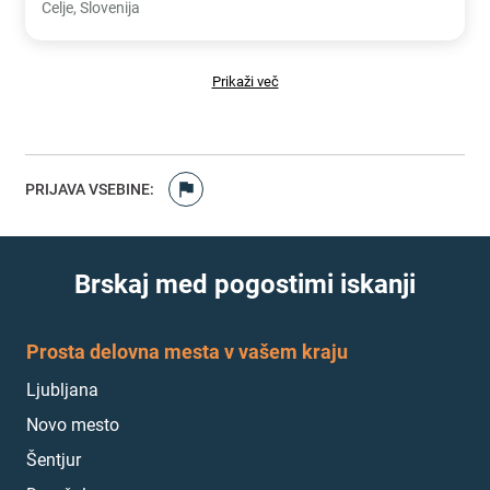
Celje, Slovenija
Prikaži več
PRIJAVA VSEBINE
:
Brskaj med pogostimi iskanji
Prosta delovna mesta v vašem kraju
Ljubljana
Novo mesto
Šentjur