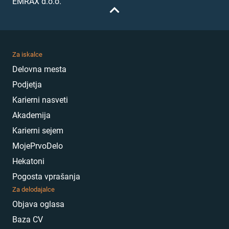
EMRAX d.o.o.
Za iskalce
Delovna mesta
Podjetja
Karierni nasveti
Akademija
Karierni sejem
MojePrvoDelo
Hekatoni
Pogosta vprašanja
Za delodajalce
Objava oglasa
Baza CV