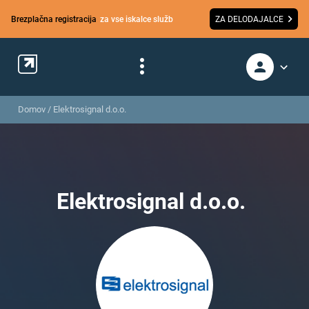
Brezplačna registracija
za vse iskalce služb
ZA DELODAJALCE
Domov
/
Elektrosignal d.o.o.
Elektrosignal d.o.o.