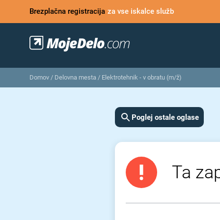
Brezplačna registracija
za vse iskalce služb
Domov
/
Delovna mesta
/
Elektrotehnik - v obratu (m/ž)
Poglej ostale oglase
Ta zap