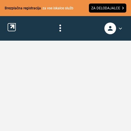
Brezplačna registracija
za vse iskalce služb
ZA DELODAJALCE