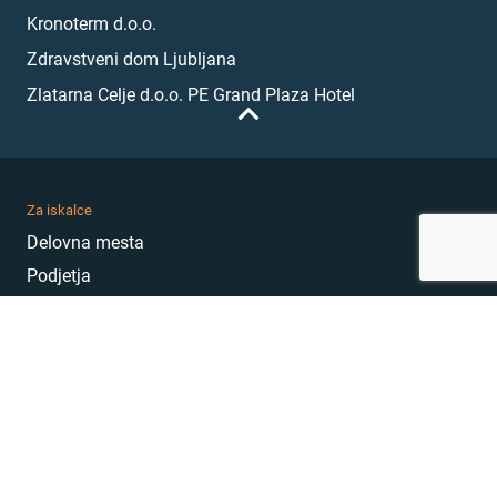
Kronoterm d.o.o.
Zdravstveni dom Ljubljana
Zlatarna Celje d.o.o. PE Grand Plaza Hotel
Za iskalce
Delovna mesta
Podjetja
Karierni nasveti
Akademija
Karierni sejem
MojePrvoDelo
Hekatoni
Pogosta vprašanja