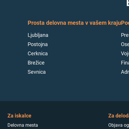
Prosta delovna mesta v vašem kraju
Po
Ljubljana
Pre
Postojna
Ose
Cerknica
Voj
Brežice
Fin
Sevnica
Adm
Za iskalce
Za delod
Delovna mesta
Objava og