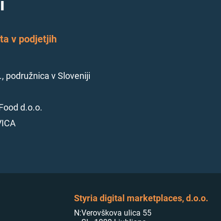
i
a v podjetjih
., podružnica v Sloveniji
Food d.o.o.
VICA
Styria digital marketplaces, d.o.o.
N:
Verovškova ulica 55