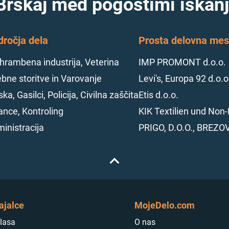
Brskaj med pogostimi iskanj
dročja dela
Prosta delovna mest
hrambena industrija, Veterina
IMP PROMONT d.o.o.
bne storitve in Varovanje
Levi's, Europa 92 d.o.o
ska, Gasilci, Policija, Civilna zaščita
Etis d.o.o.
ance, Kontroling
KIK Textilien und Non-
inistracija
PRIGO, D.O.O., BREZO
ajalce
MojeDelo.com
lasa
O nas