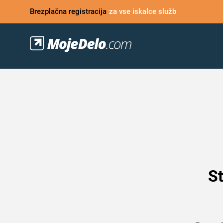
Brezplačna registracija
za vse iskalce služb
St