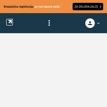
Brezplačna registracija
za vse iskalce služb
ZA DELODAJALCE