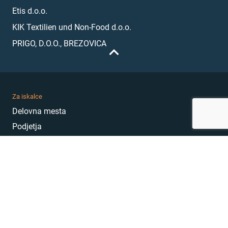
Etis d.o.o.
KIK Textilien und Non-Food d.o.o.
PRIGO, D.O.O., BREZOVICA
Za iskalce
Delovna mesta
Podjetja
Karierni nasveti
Akademija
Karierni sejem
MojePrvoDelo
Hekatoni
Pogosta vprašanja