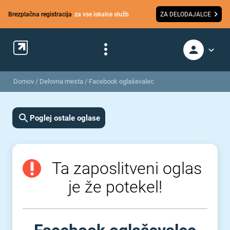
Brezplačna registracija
za vse iskalce služb
ZA DELODAJALCE
Domov
/
Delovna mesta
/
Facebook oglaševalec
Poglej ostale oglase
Ta zaposlitveni oglas
je že potekel!