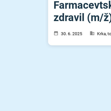
Farmacevtsk
zdravil (m⁠/⁠ž
30. 6. 2025
Krka, t