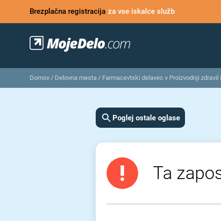
Brezplačna registracija
za vse iskalce služb
Domov
/
Delovna mesta
/
Farmacevtski delavec v Proizvodnji zdravil
Poglej ostale oglase
Ta zaposl